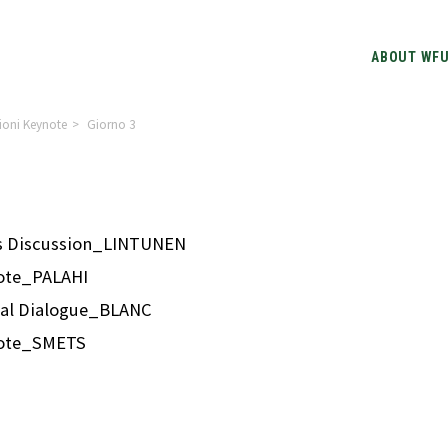
ABOUT WF
ioni Keynote
>
Giorno 3
 Discussion_LINTUNEN
te_PALAHI
al Dialogue_BLANC
ote_SMETS