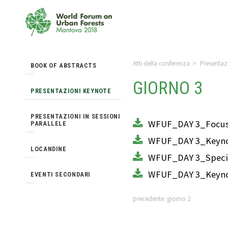
Atti della conferenza
>
Presentaz
BOOK OF ABSTRACTS
GIORNO 3
PRESENTAZIONI KEYNOTE
PRESENTAZIONI IN SESSIONI
WFUF_DAY 3_Focus
PARALLELE
WFUF_DAY 3_Keyno
LOCANDINE
WFUF_DAY 3_Speci
WFUF_DAY 3_Keyn
EVENTI SECONDARI
precedente:
giorno 2